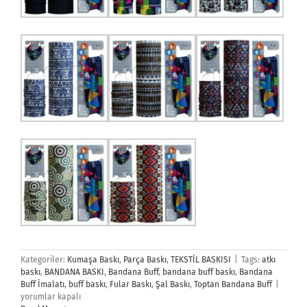
Kategoriler:
Kumaşa Baskı
,
Parça Baskı
,
TEKSTİL BASKISI
|
Tags:
atkı
baskı
,
BANDANA BASKI
,
Bandana Buff
,
bandana buff baskı
,
Bandana
Banda
Buff İmalatı
,
buff baskı
,
Fular Baskı
,
Şal Baskı
,
Toptan Bandana Buff
|
Buff
yorumlar kapalı