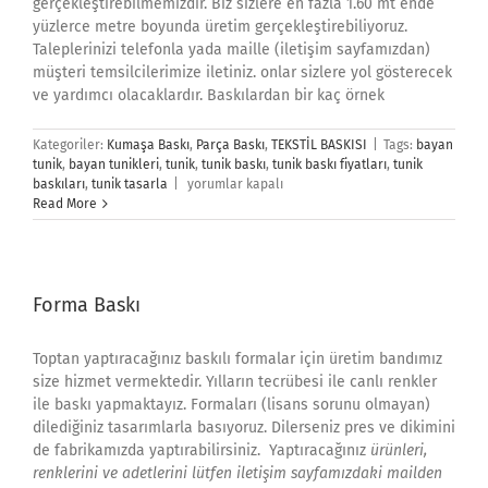
gerçekleştirebilmemizdir. Biz sizlere en fazla 1.60 mt ende
yüzlerce metre boyunda üretim gerçekleştirebiliyoruz.
Taleplerinizi telefonla yada maille (iletişim sayfamızdan)
müşteri temsilcilerimize iletiniz. onlar sizlere yol gösterecek
ve yardımcı olacaklardır. Baskılardan bir kaç örnek
Kategoriler:
Kumaşa Baskı
,
Parça Baskı
,
TEKSTİL BASKISI
|
Tags:
bayan
tunik
,
bayan tunikleri
,
tunik
,
tunik baskı
,
tunik baskı fiyatları
,
tunik
Tunik
baskıları
,
tunik tasarla
|
yorumlar kapalı
Baskı
Read More
için
Forma Baskı
Toptan yaptıracağınız baskılı formalar için üretim bandımız
size hizmet vermektedir. Yılların tecrübesi ile canlı renkler
ile baskı yapmaktayız. Formaları (lisans sorunu olmayan)
dilediğiniz tasarımlarla basıyoruz. Dilerseniz pres ve dikimini
de fabrikamızda yaptırabilirsiniz. Yaptıracağınız
ürünleri,
renklerini ve adetlerini lütfen iletişim sayfamızdaki mailden