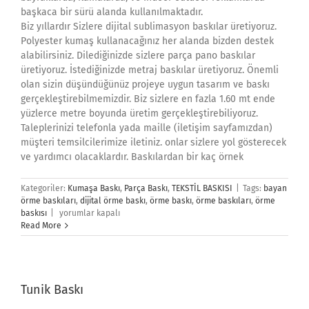
başkaca bir sürü alanda kullanılmaktadır.
Biz yıllardır Sizlere dijital sublimasyon baskılar üretiyoruz.
Polyester kumaş kullanacağınız her alanda bizden destek
alabilirsiniz. Dilediğinizde sizlere parça pano baskılar
üretiyoruz. İstediğinizde metraj baskılar üretiyoruz. Önemli
olan sizin düşündüğünüz projeye uygun tasarım ve baskı
gerçekleştirebilmemizdir. Biz sizlere en fazla 1.60 mt ende
yüzlerce metre boyunda üretim gerçekleştirebiliyoruz.
Taleplerinizi telefonla yada maille (iletişim sayfamızdan)
müşteri temsilcilerimize iletiniz. onlar sizlere yol gösterecek
ve yardımcı olacaklardır. Baskılardan bir kaç örnek
Kategoriler:
Kumaşa Baskı
,
Parça Baskı
,
TEKSTİL BASKISI
|
Tags:
bayan
örme baskıları
,
dijital örme baskı
,
örme baskı
,
örme baskıları
,
örme
Örme
baskısı
|
yorumlar kapalı
Baskı
Read More
için
Tunik Baskı