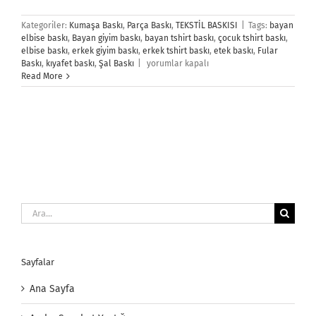
Kategoriler:
Kumaşa Baskı
,
Parça Baskı
,
TEKSTİL BASKISI
|
Tags:
bayan
elbise baskı
,
Bayan giyim baskı
,
bayan tshirt baskı
,
çocuk tshirt baskı
,
elbise baskı
,
erkek giyim baskı
,
erkek tshirt baskı
,
etek baskı
,
Fular
Giyim
Baskı
,
kıyafet baskı
,
Şal Baskı
|
yorumlar kapalı
Baskı
Read More
için
Ara:
Sayfalar
Ana Sayfa