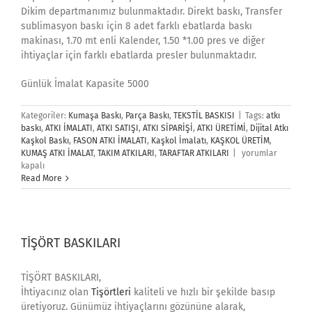
Dikim departmanımız bulunmaktadır. Direkt baskı, Transfer
sublimasyon baskı için 8 adet farklı ebatlarda baskı
makinası, 1.70 mt enli Kalender, 1.50 *1.00 pres ve diğer
ihtiyaçlar için farklı ebatlarda presler bulunmaktadır.
Günlük İmalat Kapasite 5000
Kategoriler:
Kumaşa Baskı
,
Parça Baskı
,
TEKSTİL BASKISI
|
Tags:
atkı
baskı
,
ATKI İMALATI
,
ATKI SATIŞI
,
ATKI SİPARİŞİ
,
ATKI ÜRETİMİ
,
Dijital Atkı
Kaşkol Baskı
,
FASON ATKI İMALATI
,
Kaşkol İmalatı
,
KAŞKOL ÜRETİM
,
ATKI
KUMAŞ ATKI İMALAT
,
TAKIM ATKILARI
,
TARAFTAR ATKILARI
|
yorumlar
Baskı
kapalı
için
Read More
TİŞÖRT BASKILARI
TİŞÖRT BASKILARI,
İhtiyacınız olan
Tişörtleri
kaliteli ve hızlı bir şekilde basıp
üretiyoruz. Günümüz ihtiyaçlarını gözününe alarak,