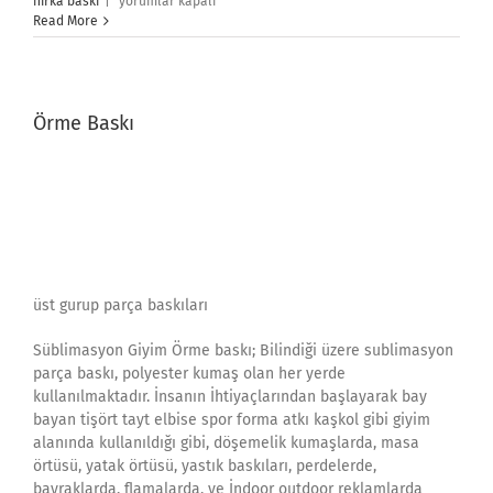
hırka baskı
|
yorumlar kapalı
Baskı
Read More
için
Örme Baskı
üst gurup parça baskıları
Süblimasyon Giyim Örme baskı; Bilindiği üzere sublimasyon
parça baskı, polyester kumaş olan her yerde
kullanılmaktadır. İnsanın İhtiyaçlarından başlayarak bay
bayan tişört tayt elbise spor forma atkı kaşkol gibi giyim
alanında kullanıldığı gibi, döşemelik kumaşlarda, masa
örtüsü, yatak örtüsü, yastık baskıları, perdelerde,
bayraklarda, flamalarda, ve İndoor outdoor reklamlarda