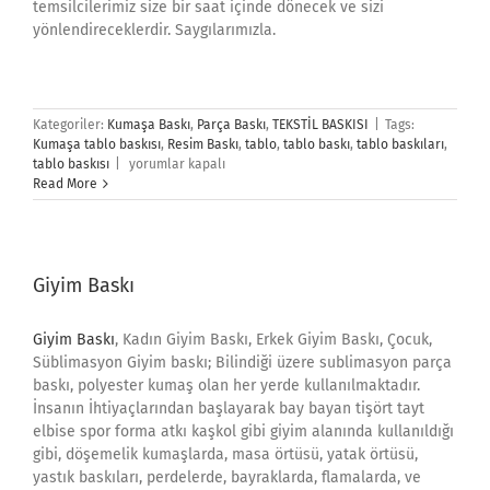
temsilcilerimiz size bir saat içinde dönecek ve sizi
yönlendireceklerdir. Saygılarımızla.
Kategoriler:
Kumaşa Baskı
,
Parça Baskı
,
TEKSTİL BASKISI
|
Tags:
Kumaşa tablo baskısı
,
Resim Baskı
,
tablo
,
tablo baskı
,
tablo baskıları
,
Tablo
tablo baskısı
|
yorumlar kapalı
Baskı
Read More
için
Giyim Baskı
Giyim Baskı
, Kadın Giyim Baskı, Erkek Giyim Baskı, Çocuk,
Süblimasyon Giyim baskı; Bilindiği üzere sublimasyon parça
baskı, polyester kumaş olan her yerde kullanılmaktadır.
İnsanın İhtiyaçlarından başlayarak bay bayan tişört tayt
elbise spor forma atkı kaşkol gibi giyim alanında kullanıldığı
gibi, döşemelik kumaşlarda, masa örtüsü, yatak örtüsü,
yastık baskıları, perdelerde, bayraklarda, flamalarda, ve