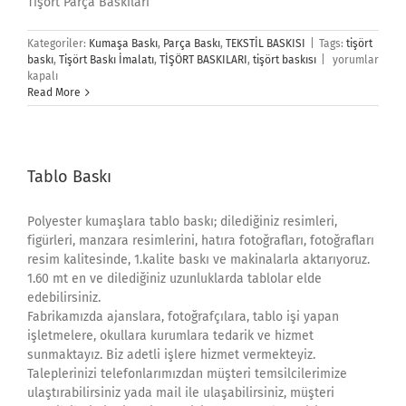
Tişört Parça Baskıları
Kategoriler:
Kumaşa Baskı
,
Parça Baskı
,
TEKSTİL BASKISI
|
Tags:
tişört
TİŞÖRT
baskı
,
Tişört Baskı İmalatı
,
TİŞÖRT BASKILARI
,
tişört baskısı
|
yorumlar
BASKILARI
kapalı
için
Read More
Tablo Baskı
Polyester kumaşlara tablo baskı; dilediğiniz resimleri,
figürleri, manzara resimlerini, hatıra fotoğrafları, fotoğrafları
resim kalitesinde, 1.kalite baskı ve makinalarla aktarıyoruz.
1.60 mt en ve dilediğiniz uzunluklarda tablolar elde
edebilirsiniz.
Fabrikamızda ajanslara, fotoğrafçılara, tablo işi yapan
işletmelere, okullara kurumlara tedarik ve hizmet
sunmaktayız. Biz adetli işlere hizmet vermekteyiz.
Taleplerinizi telefonlarımızdan müşteri temsilcilerimize
ulaştırabilirsiniz yada mail ile ulaşabilirsiniz, müşteri