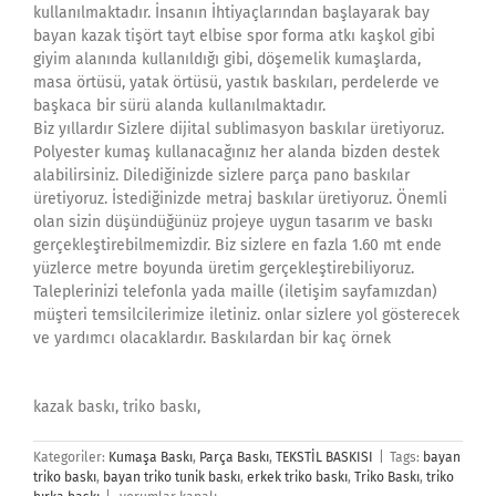
kullanılmaktadır. İnsanın İhtiyaçlarından başlayarak bay
bayan kazak tişört tayt elbise spor forma atkı kaşkol gibi
giyim alanında kullanıldığı gibi, döşemelik kumaşlarda,
masa örtüsü, yatak örtüsü, yastık baskıları, perdelerde ve
başkaca bir sürü alanda kullanılmaktadır.
Biz yıllardır Sizlere dijital sublimasyon baskılar üretiyoruz.
Polyester kumaş kullanacağınız her alanda bizden destek
alabilirsiniz. Dilediğinizde sizlere parça pano baskılar
üretiyoruz. İstediğinizde metraj baskılar üretiyoruz. Önemli
olan sizin düşündüğünüz projeye uygun tasarım ve baskı
gerçekleştirebilmemizdir. Biz sizlere en fazla 1.60 mt ende
yüzlerce metre boyunda üretim gerçekleştirebiliyoruz.
Taleplerinizi telefonla yada maille (iletişim sayfamızdan)
müşteri temsilcilerimize iletiniz. onlar sizlere yol gösterecek
ve yardımcı olacaklardır. Baskılardan bir kaç örnek
kazak baskı, triko baskı,
Kategoriler:
Kumaşa Baskı
,
Parça Baskı
,
TEKSTİL BASKISI
|
Tags:
bayan
triko baskı
,
bayan triko tunik baskı
,
erkek triko baskı
,
Triko Baskı
,
triko
Triko