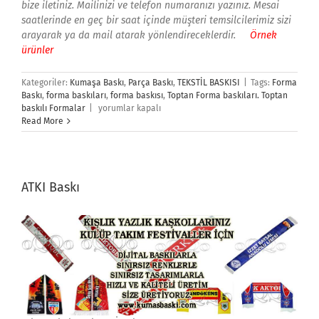
bize iletiniz. Mailinizi ve telefon numaranızı yazınız. Mesai
saatlerinde en geç bir saat içinde müşteri temsilcilerimiz sizi
arayarak ya da mail atarak yönlendireceklerdir.
Örnek
ürünler
Kategoriler:
Kumaşa Baskı
,
Parça Baskı
,
TEKSTİL BASKISI
|
Tags:
Forma
Baskı
,
forma baskıları
,
forma baskısı
,
Toptan Forma baskıları. Toptan
Forma
baskılı Formalar
|
yorumlar kapalı
Baskı
Read More
için
ATKI Baskı