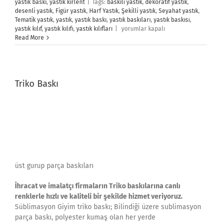
yastık baskı
,
yastık kırlent
|
Tags:
baskılı yastık
,
dekoratif yastık
,
desenli yastık
,
Figür yastık
,
Harf Yastık
,
Şekilli yastık
,
Seyahat yastık
,
Tematik yastık
,
yastık
,
yastık baskı
,
yastık baskıları
,
yastık baskısı
,
Yastık
yastık kılıf
,
yastık kılıfı
,
yastık kılıfları
|
yorumlar kapalı
için
Read More
Triko Baskı
üst gurup parça baskıları
İhracat ve imalatçı firmaların Triko baskılarına canlı
renklerle hızlı ve kaliteli bir şekilde hizmet veriyoruz.
Süblimasyon Giyim triko baskı; Bilindiği üzere sublimasyon
parça baskı, polyester kumaş olan her yerde