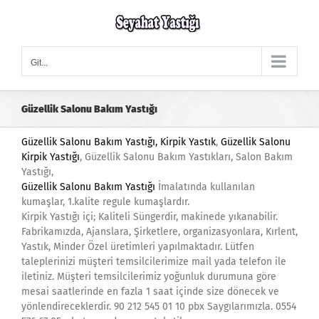
Skip
to
content
Git...
Güzellik Salonu Bakım Yastığı
Güzellik Salonu Bakım Yastığı,
Kirpik Yastık
,
Güzellik Salonu
Kirpik Yastığı
, Güzellik Salonu Bakım Yastıkları, Salon Bakım
Yastığı,
Güzellik Salonu Bakım Yastığı
İmalatında kullanılan
kumaşlar, 1.kalite regule kumaşlardır.
Kirpik Yastığı içi; Kaliteli Süngerdir, makinede yıkanabilir.
Fabrikamızda, Ajanslara, Şirketlere, organizasyonlara, Kırlent,
Yastık, Minder Özel üretimleri yapılmaktadır. Lütfen
taleplerinizi müşteri temsilcilerimize mail yada telefon ile
iletiniz. Müşteri temsilcilerimiz yoğunluk durumuna göre
mesai saatlerinde en fazla 1 saat içinde size dönecek ve
yönlendireceklerdir. 90 212 545 01 10 pbx Saygılarımızla. 0554