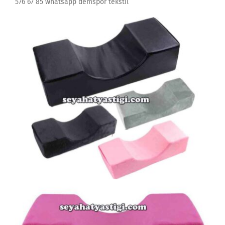
576 67 85 whatsapp demspor tekstil