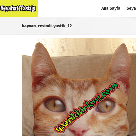
Skip
Ana Sayfa
Seya
to
content
hayvan_resimli-yastik_12