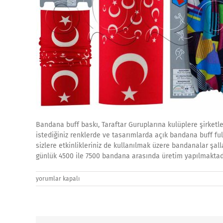
Bandana buff baskı, Taraftar Guruplarına kulüplere şirketle
istediğiniz renklerde ve tasarımlarda açık bandana buff fu
sizlere etkinlikleriniz de kullanılmak üzere bandanalar şal
günlük 4500 ile 7500 bandana arasında üretim yapılmaktadı
Buff,
yorumlar kapalı
Boyunluk
Buff
İmalatı,
Toptan
Buff,