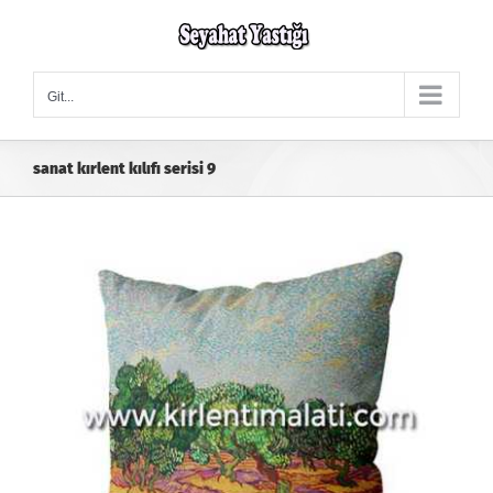
Skip
to
content
Git...
sanat kırlent kılıfı serisi 9