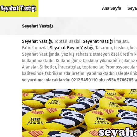
Skip
Ana Sayfa
Seya
to
content
Seyehat Yastığı
Seyehat Yastığı
, Toptan Baskılı
Seyehat Yastığı
İmalatı,
Fabrikamızda,
Seyahat Boyun Yastığ
ı, Tasarımı, baskısı, k
Seyahat Yastığında, yaz kış rahatsız etmeyen özel üretim kal
kullanılmaktadır. Kullandığımız baskılar yıkanabilir çıkmaz 
Ajanslar, Şirketler, İhracatçılar, toptancılar, Promosyoncular
kalitesinde fabrikamızda üretimi yapılmaktadır. Taleplerinizle
ve yardımcı olacaklardır. 0212 5450110 pbx o554 5766785