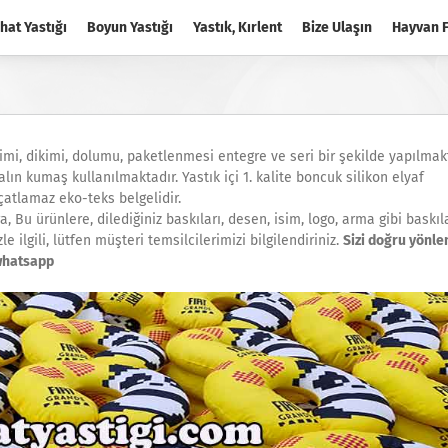
hat Yastığı
Boyun Yastığı
Yastık, Kırlent
Bize Ulaşın
Hayvan F
esimi, dikimi, dolumu, paketlenmesi entegre ve seri bir şekilde yapılmak
ın kumaş kullanılmaktadır. Yastık içi 1. kalite boncuk silikon elyaf
çatlamaz eko-teks belgelidir.
a, Bu ürünlere, dilediğiniz baskıları, desen, isim, logo, arma gibi baskı
 ilgili, lütfen müşteri temsilcilerimizi bilgilendiriniz.
Sizi doğru yönl
 whatsapp