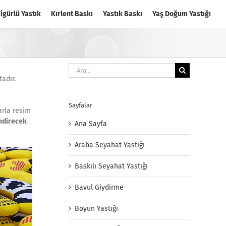
igürlü Yastık
Kırlent Baskı
Yastık Baskı
Yaş Doğum Yastığı
Ara:
tadır.
Sayfalar
larla resim
endirecek
Ana Sayfa
Araba Seyahat Yastığı
Baskılı Seyahat Yastığı
Bavul Giydirme
Boyun Yastığı