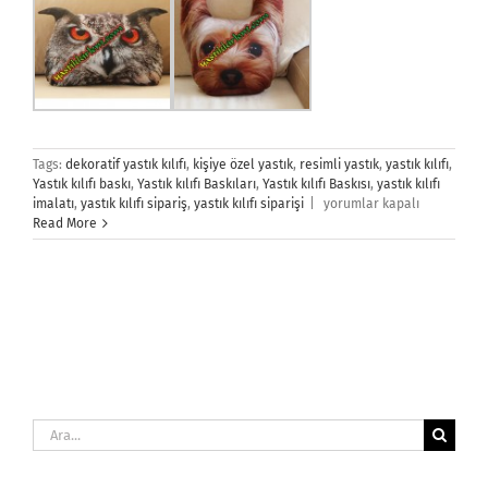
Tags:
dekoratif yastık kılıfı
,
kişiye özel yastık
,
resimli yastık
,
yastık kılıfı
,
Yastık kılıfı baskı
,
Yastık kılıfı Baskıları
,
Yastık kılıfı Baskısı
,
yastık kılıfı
Yastık
imalatı
,
yastık kılıfı sipariş
,
yastık kılıfı siparişi
|
yorumlar kapalı
Kılıfı
Read More
için
Ara: