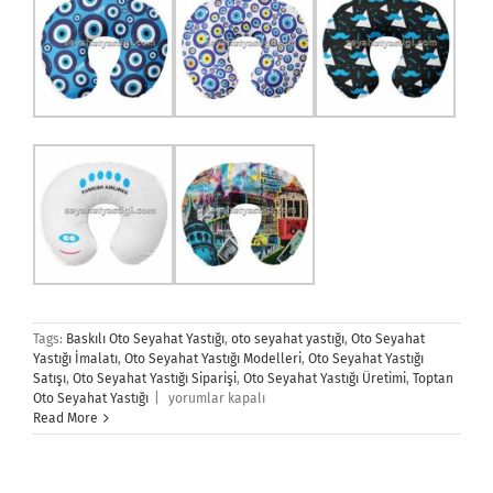
Tags:
Baskılı Oto Seyahat Yastığı
,
oto seyahat yastığı
,
Oto Seyahat
Yastığı İmalatı
,
Oto Seyahat Yastığı Modelleri
,
Oto Seyahat Yastığı
Satışı
,
Oto Seyahat Yastığı Siparişi
,
Oto Seyahat Yastığı Üretimi
,
Toptan
Oto
Oto Seyahat Yastığı
|
yorumlar kapalı
Seyahat
Read More
Yastığı
için