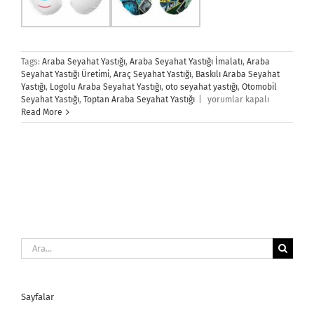
Tags:
Araba Seyahat Yastığı
,
Araba Seyahat Yastığı İmalatı
,
Araba
Seyahat Yastığı Üretimi
,
Araç Seyahat Yastığı
,
Baskılı Araba Seyahat
Yastığı
,
Logolu Araba Seyahat Yastığı
,
oto seyahat yastığı
,
Otomobil
Araba
Seyahat Yastığı
,
Toptan Araba Seyahat Yastığı
|
yorumlar kapalı
Seyahat
Read More
Yastığı
için
Ara:
Sayfalar