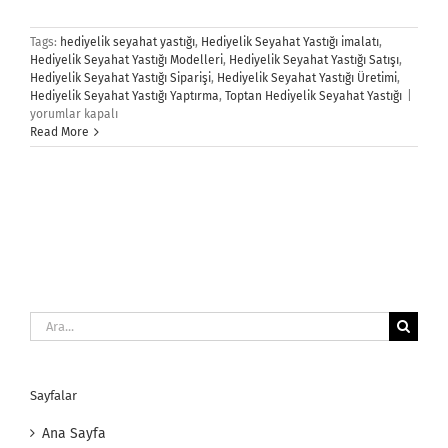
Tags:
hediyelik seyahat yastığı
,
Hediyelik Seyahat Yastığı imalatı
,
Hediyelik Seyahat Yastığı Modelleri
,
Hediyelik Seyahat Yastığı Satışı
,
Hediyelik Seyahat Yastığı Siparişi
,
Hediyelik Seyahat Yastığı Üretimi
,
Hediy
Hediyelik Seyahat Yastığı Yaptırma
,
Toptan Hediyelik Seyahat Yastığı
|
Seya
yorumlar kapalı
Yastığ
Read More
için
Ara:
Sayfalar
Ana Sayfa