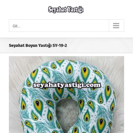
Skip
to
content
Git...
Seyahat Boyun Yastığı SY-19-2