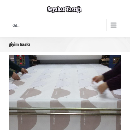
Skip
to
content
Git...
giyim baskı