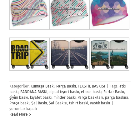
Kategoriler:
Kumaşa Baskı
,
Parça Baskı
,
TEKSTİL BASKISI
|
Tags:
atkı
baskı
,
BANDANA BASKI
,
dijital tişört baskı
,
elbise baskı
,
Furlar Baskı
,
giyim baskı
,
kıyafet baskı
,
minder baskı
,
Parça baskıları
,
parça baskısı
,
Parça
Praça baskı
,
Şal Baskı
,
Şal Baskısı
,
tshirt baski
,
yastık baskı
|
Baskı
yorumlar kapalı
için
Read More