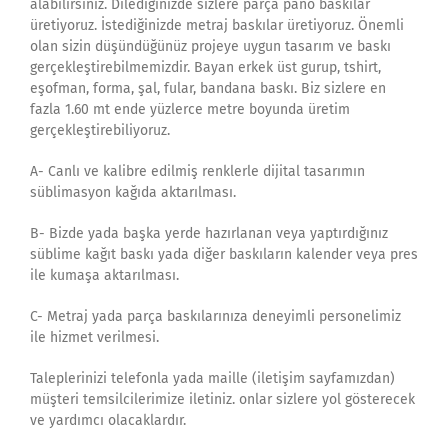
alabilirsiniz. Dilediğinizde sizlere parça pano baskılar
üretiyoruz. İstediğinizde metraj baskılar üretiyoruz. Önemli
olan sizin düşündüğünüz projeye uygun tasarım ve baskı
gerçekleştirebilmemizdir. Bayan erkek üst gurup, tshirt,
eşofman, forma, şal, fular, bandana baskı. Biz sizlere en
fazla 1.60 mt ende yüzlerce metre boyunda üretim
gerçekleştirebiliyoruz.
A- Canlı ve kalibre edilmiş renklerle dijital tasarımın
süblimasyon kağıda aktarılması.
B- Bizde yada başka yerde hazırlanan veya yaptırdığınız
süblime kağıt baskı yada diğer baskıların kalender veya pres
ile kumaşa aktarılması.
C- Metraj yada parça baskılarınıza deneyimli personelimiz
ile hizmet verilmesi.
Taleplerinizi telefonla yada maille (iletişim sayfamızdan)
müşteri temsilcilerimize iletiniz. onlar sizlere yol gösterecek
ve yardımcı olacaklardır.