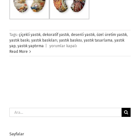
Tags:
çiçekli yastık
,
dekoratif yastık
,
desenli yastık
,
özel üretim yastık
,
yastık baskı
,
yastık baskıları
,
yastık baskısı
,
yastık tasarlama
,
yastık
Yastık
yap
,
yastık yaptırma
|
yorumlar kapalı
Baskı
Read More
için
Ara:
Sayfalar