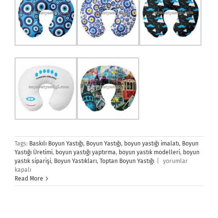
Tags:
Baskılı Boyun Yastığı
,
Boyun Yastığı
,
boyun yastığı imalatı
,
Boyun
Yastığı Üretimi
,
boyun yastığı yaptırma
,
boyun yastık modelleri
,
boyun
Boyun
yastık siparişi
,
Boyun Yastıkları
,
Toptan Boyun Yastığı
|
yorumlar
Yastığı
kapalı
için
Read More