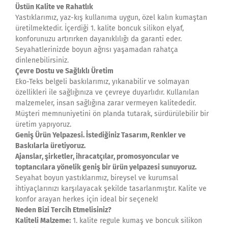
Üstün Kalite ve Rahatlık
Yastıklarımız, yaz-kış kullanıma uygun, özel kalın kumaştan
üretilmektedir. İçerdiği 1. kalite boncuk silikon elyaf,
konforunuzu artırırken dayanıklılığı da garanti eder.
Seyahatlerinizde boyun ağrısı yaşamadan rahatça
dinlenebilirsiniz.
Çevre Dostu ve Sağlıklı Üretim
Eko-Teks belgeli baskılarımız, yıkanabilir ve solmayan
özellikleri ile sağlığınıza ve çevreye duyarlıdır. Kullanılan
malzemeler, insan sağlığına zarar vermeyen kalitededir.
Müşteri memnuniyetini ön planda tutarak, sürdürülebilir bir
üretim yapıyoruz.
Geniş Ürün Yelpazesi. İstediğiniz Tasarım, Renkler ve
Baskılarla üretiyoruz.
Ajanslar, şirketler, ihracatçılar, promosyoncular ve
toptancılara yönelik geniş bir ürün yelpazesi sunuyoruz.
Seyahat boyun yastıklarımız, bireysel ve kurumsal
ihtiyaçlarınızı karşılayacak şekilde tasarlanmıştır. Kalite ve
konfor arayan herkes için ideal bir seçenek!
Neden Bizi Tercih Etmelisiniz?
Kaliteli Malzeme:
1. kalite regule kumaş ve boncuk silikon