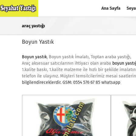
Skip
Ana Sayfa
Seya
to
content
araç yastığı
Boyun Yastık
Boyun yastık
, Boyun yastık İmalatı, Toptan araba yastığı,
Araç aksesuar satıcılarının ihtiyacı olan araba
boyun yastı
1.kalite baskı, 1.kalite malzeme ile hızlı bir şekilde imalat
telefon ile ulaşınız. Müşteri temsilcilerimiz mesai saatlerind
bilgilendireceklerdir.
GSM: 0554 576 67 85 whatsapp