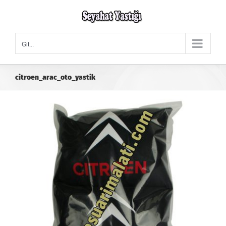
Skip
to
content
Git...
citroen_arac_oto_yastik