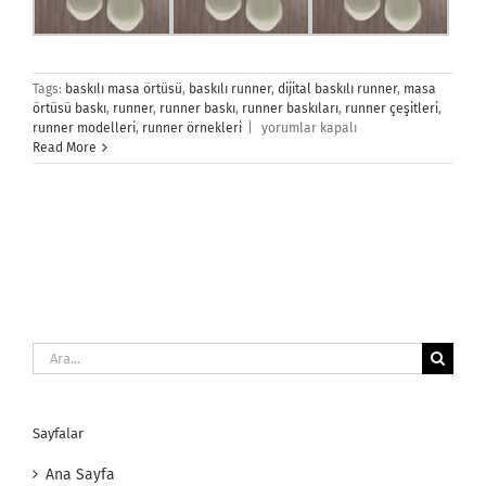
Tags:
baskılı masa örtüsü
,
baskılı runner
,
dijital baskılı runner
,
masa
örtüsü baskı
,
runner
,
runner baskı
,
runner baskıları
,
runner çeşitleri
,
Runner
runner modelleri
,
runner örnekleri
|
yorumlar kapalı
için
Read More
Ara:
Sayfalar
Ana Sayfa