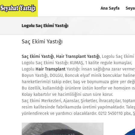
Skip
Ana Sayfa
Seya
to
content
Logolu Saç Ekimi Yastığı
Saç Ekimi Yastığı
Saç Ekimi Yastığı
,
Hair Transplant Yastığı
, Logolu Saç Ekimi 
Logolu Saç Ekimi Yastığı: KUMAŞ, 1 kalite regule kumaşlar,
Logolu
Hair Transplant
Yastığı: İnsan sağlığına zarar verme
Boyun Yastığı, DOLGU, Boncuk elyaf minik boncuklar haline g
hareketlerimizi takip eder, baş ve boynumuza göre yer değişt
Bu özellik, kullanıldığı ürünlere üstün konfor ve homojen ısı 
Kolay kabartılır ve hacimliliğini uzun süre korur.
Saç Ekimi Merkezleri, Ajanslar, Şirketler, İhracatçılar, toptan
resim kalitesinde fabrikamızda üretimi yapılmaktadır. Talepler
yönlendirecek ve yardımcı olacaklardır. 0212 5450110 pbx, 