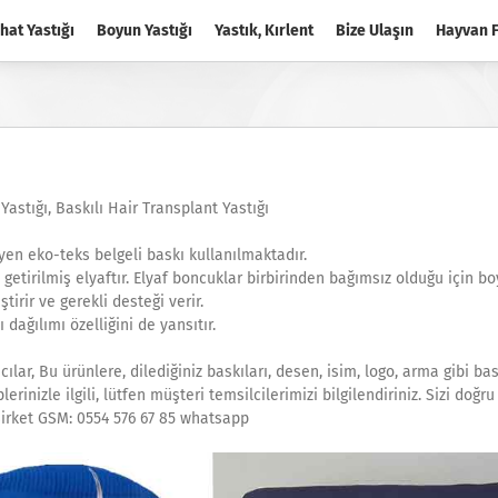
hat Yastığı
Boyun Yastığı
Yastık, Kırlent
Bize Ulaşın
Hayvan F
Yastığı, Baskılı Hair Transplant Yastığı
yen eko-teks belgeli baskı kullanılmaktadır.
etirilmiş elyaftır. Elyaf boncuklar birbirinden bağımsız olduğu için b
irir ve gerekli desteği verir.
dağılımı özelliğini de yansıtır.
cılar, Bu ürünlere, dilediğiniz baskıları, desen, isim, logo, arma gibi bas
inizle ilgili, lütfen müşteri temsilcilerimizi bilgilendiriniz. Sizi doğru
Şirket GSM: 0554 576 67 85 whatsapp