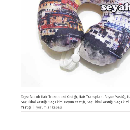
Tags:
Baskılı Hair Transplant Yastığı
,
Hair Transplant Boyun Yastığı
,
H
Saç Ekimi Yastığı
,
Saç Ekimi Boyun Yastığı
,
Saç Ekimi Yastığı
,
Saç Ekimi 
Saç
Yastığı
|
yorumlar kapalı
Ekimi
Yastığı
için