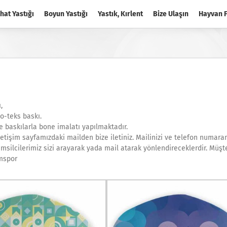
hat Yastığı
Boyun Yastığı
Yastık, Kırlent
Bize Ulaşın
Hayvan F
,
o-teks baskı.
ve baskılarla bone imalatı yapılmaktadır.
letişim sayfamızdaki mailden bize iletiniz. Mailinizi ve telefon numaran
emsilcilerimiz sizi arayarak yada mail atarak yönlendireceklerdir. Müşt
emspor