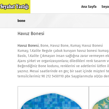
Skip
Ana Sayfa
Seya
to
content
bone
Havuz Bonesi
Havuz Bonesi
, Bone, Havuz Bone, Kumaş Havuz Bonesi
Kumaş; 1.Kalite Regule çabuk kuruyan havuz bonesi kumaşı
Baskı, 1.Kalite Çıkmayan insan sağlığına zarar vermeyen ek
Ajans şirket ve organizasyonlara; diledikleri renk tasarım 
Beğendiğiniz Bone kodunu, renklerini ve adetlerini lütfen i
yazınız. Mesai saatlerinde en geç bir saat içinde müşteri t
temsilcilerimiz 90 212 5450110 pbx Saygılarımızla oQQo d