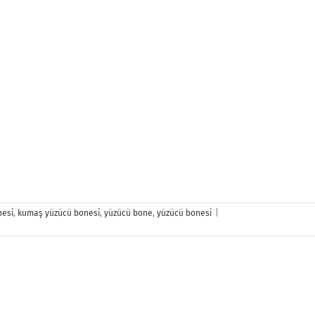
Havuz
nesi
,
kumaş yüzücü bonesi
,
yüzücü bone
,
yüzücü bonesi
|
Bonesi
için