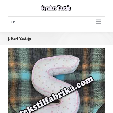
Skip
to
content
Git...
Ş-Harf-Yastığı