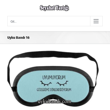
Skip
to
content
Git...
Uyku Bandı 16