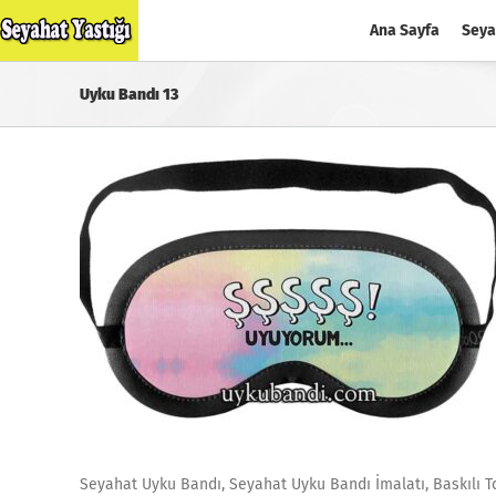
Skip
Ana Sayfa
Seya
to
content
Uyku Bandı 13
Seyahat Uyku Bandı, Seyahat Uyku Bandı İmalatı, Baskılı T