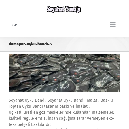
Skip
to
content
Git...
demspor-uyku-bandı-5
Seyahat Uyku Bandı, Seyahat Uyku Bandı İmalatı, Baskılı
Toptan Uyku Bandı tasarım baskı ve imalatı.
Üç katlı üretilen göz maskelerinde kullanılan malzemeler,
kaliteli regule emtia, insan sağlığına zarar vermeyen eko-
teks belgeli baskılardır.