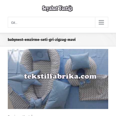
Skip
to
content
Git...
babynest-emzirme-seti-gri-zigzag-mavi