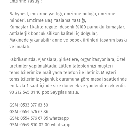
Emzirme Yastığı;
Babynest, emzirme yastığı, emzirme önlüğü, emzirme
minderi, Emzirme Baş Yaslama Yastığı,
Kumaşlar 1.kalite regule desenli %100 pamuklu kumaşlar,
Antialerjik boncuk silikon kaliteli iç dolgular,
Makinede yıkanabilir anne ve bebek ürünleri tasarım baskı
ve imalatı.
Fabrikamızda, Ajanslara, Şirketlere, organizasyonlara, Özel
üretimler yapılmaktadır. Lütfen taleplerinizi müşteri
temsilcilerimize mail yada telefon ile iletiniz. Müşteri
temsilcilerimiz yoğunluk durumuna göre mesai saatlerinde
en fazla 1 saat içinde size dönecek ve yönlendireceklerdir.
90 212 545 01 10 pbx Saygılarımızla.
GSM :0533 377 63 50
GSM :0554 576 67 86
GSM: 0554 576 67 85 whatsapp
GSM :0549 810 02 00 whatsapp