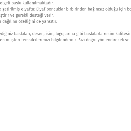
lgeli baskı kullanılmaktadır.
getirilmiş elyaftır. Elyaf boncuklar birbirinden bağımsız olduğu için b
irir ve gerekli desteği verir.
dağılımı özelliğini de yansıtır.
ilediğiniz baskıları, desen, isim, logo, arma gibi baskılarla resim kalites
tfen müşteri temsilcilerimizi bilgilendiriniz. Sizi doğru yönlendirecek ve