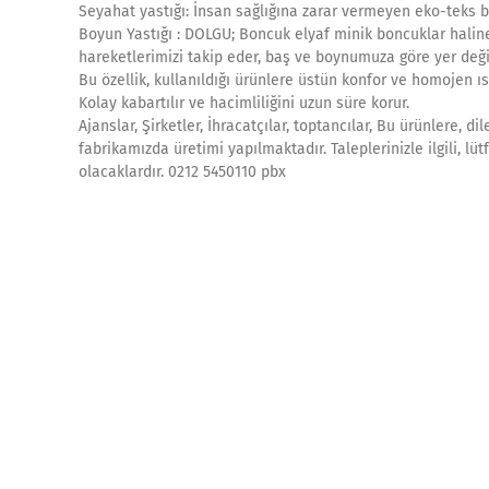
Seyahat yastığı: İnsan sağlığına zarar vermeyen eko-teks be
Boyun Yastığı : DOLGU; Boncuk elyaf minik boncuklar haline 
hareketlerimizi takip eder, baş ve boynumuza göre yer değişt
Bu özellik, kullanıldığı ürünlere üstün konfor ve homojen ısı 
Kolay kabartılır ve hacimliliğini uzun süre korur.
Ajanslar, Şirketler, İhracatçılar, toptancılar, Bu ürünlere, d
fabrikamızda üretimi yapılmaktadır. Taleplerinizle ilgili, lü
olacaklardır. 0212 5450110 pbx