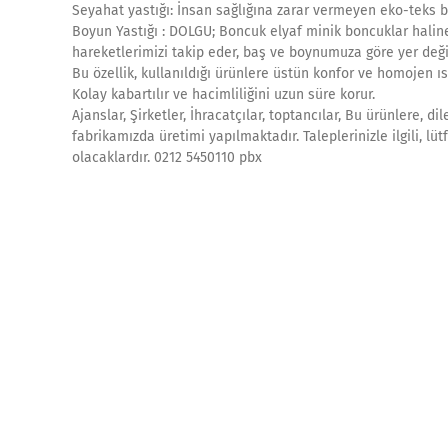
Seyahat yastığı: İnsan sağlığına zarar vermeyen eko-teks be
Boyun Yastığı : DOLGU; Boncuk elyaf minik boncuklar haline 
hareketlerimizi takip eder, baş ve boynumuza göre yer değişt
Bu özellik, kullanıldığı ürünlere üstün konfor ve homojen ısı 
Kolay kabartılır ve hacimliliğini uzun süre korur.
Ajanslar, Şirketler, İhracatçılar, toptancılar, Bu ürünlere, d
fabrikamızda üretimi yapılmaktadır. Taleplerinizle ilgili, lü
olacaklardır. 0212 5450110 pbx