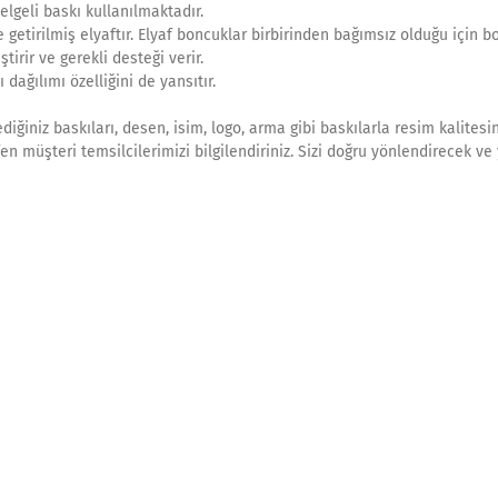
lgeli baskı kullanılmaktadır.
getirilmiş elyaftır. Elyaf boncuklar birbirinden bağımsız olduğu için b
irir ve gerekli desteği verir.
dağılımı özelliğini de yansıtır.
ilediğiniz baskıları, desen, isim, logo, arma gibi baskılarla resim kalites
tfen müşteri temsilcilerimizi bilgilendiriniz. Sizi doğru yönlendirecek ve