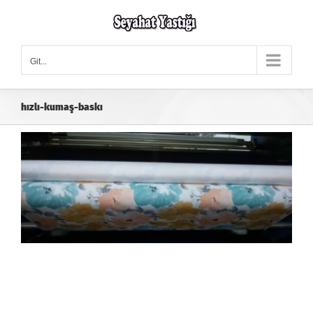
Skip
to
content
Git...
hızlı-kumaş-baskı